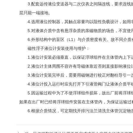
3.配套远传液位变送器与二次仪表之间隔连线，要求连线的
层只能一端接地。
4.选用液位控制器，其触点容量均以阻性负载设计，如用
5.对液体介质中含有悬浮杂质的亲磁物质的场合，不宜使
6.外形结构中的盲区（L1）与介质密度有关。故不同介质
磁性浮子液位计安装使用与维护：
1.液位计安装必须垂直，以保证浮球组件在主体管内上下
2.液位计主体周围不容许有导磁体靠近否则直接影响液位
3.液位计安装完毕后，需要用磁钢进行校正对翻柱导引一
4.液位计投入运行时应先打开下引液管阀门让液体介质平稳
5.因运输过程中为了不使浮球组件损坏，故出厂前将浮球组
如果在出厂时已经将浮球组件安装在主体管内，为保证运输过
6.根据介质情况，可定期找开排污法兰清洗主体管沉淀物