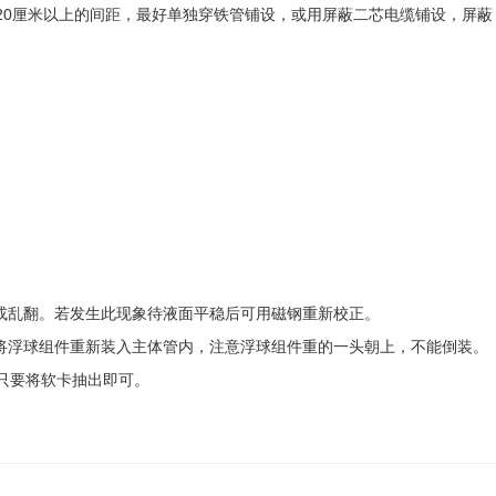
20厘米以上的间距，最好单独穿铁管铺设，或用屏蔽二芯电缆铺设，屏蔽
或乱翻。若发生此现象待液面平稳后可用磁钢重新校正。
将浮球组件重新装入主体管内，注意浮球组件重的一头朝上，不能倒装。
只要将软卡抽出即可。