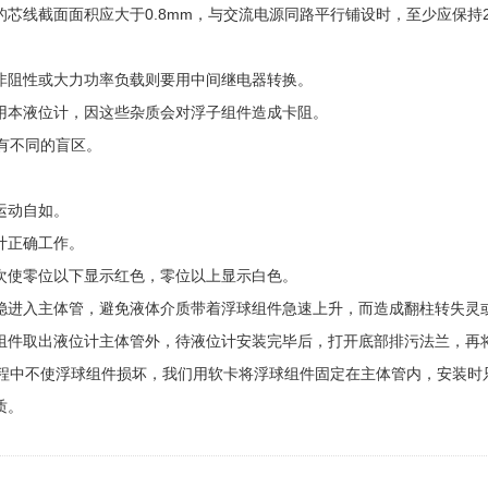
芯线截面面积应大于0.8mm，与交流电源同路平行铺设时，至少应保持
非阻性或大力功率负载则要用中间继电器转换。
用本液位计，因这些杂质会对浮子组件造成卡阻。
有不同的盲区。
运动自如。
计正确工作。
次使零位以下显示红色，零位以上显示白色。
进入主体管，避免液体介质带着浮球组件急速上升，而造成翻柱转失灵
件取出液位计主体管外，待液位计安装完毕后，打开底部排污法兰，再
程中不使浮球组件损坏，我们用软卡将浮球组件固定在主体管内，安装时
质。