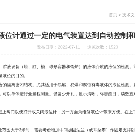
首页
>
技术文
液位计通过一定的电气装置达到自动控制
发布日期：2022-07-11 浏览次数：1520
贮液设备（塔、缸、槽、球形容器和锅炉）的液体介质的液位的检测。能
量液位的目的。
的隔离密闭结构。尤其适用于易燃、易爆和腐蚀有毒液体的液位检测。
可以单体进行全量程测量。设备少开孔，显示清晰，标志醒目，读数直
止阀门以便打开或关闭液位计；另一方面为维修液位计带来方便。在上
量范围大于3米时，需要考虑增加中间加固法兰（或耳朵攀）作固定支撑