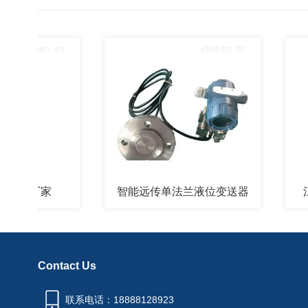
计厂家
智能远传单法兰液位变送器
江苏
Contact Us
联系电话：18888128923