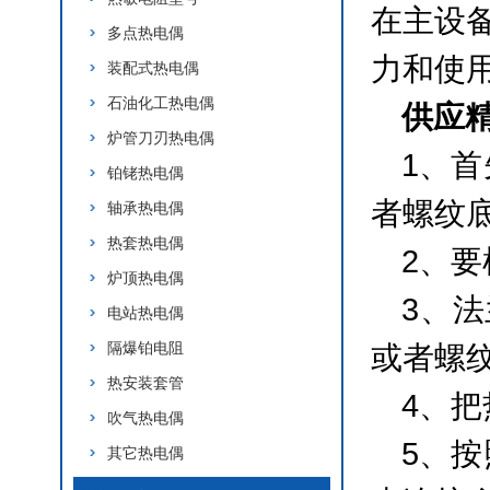
在主设
多点热电偶
力和使
装配式热电偶
石油化工热电偶
供应
炉管刀刃热电偶
1、
铂铑热电偶
者螺纹底
轴承热电偶
热套热电偶
2、
炉顶热电偶
3、
电站热电偶
隔爆铂电阻
或者螺
热安装套管
4、
吹气热电偶
5、
其它热电偶