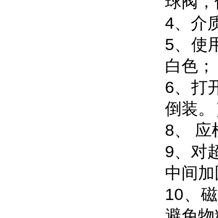
球阀，
4、介
5、使
白色；
6、打
倒装。
8、 
9、对
中间加
10、
避免物