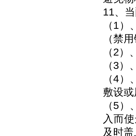
11、
（1）
（禁用
（2）
（3）
（4）
敷设或
（5）
入而使
及时盖