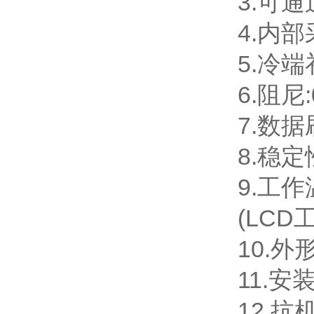
3.可
4.内
5.冷端
6.阻尼
7.数据
8.稳定性
9.工作
(LCD
10.外
11.安
12.抗