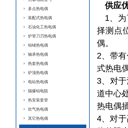
供应
多点热电偶
1、
装配式热电偶
石油化工热电偶
择测点
炉管刀刃热电偶
偶。
铂铑热电偶
2、带
轴承热电偶
热套热电偶
式热电
炉顶热电偶
3、对
电站热电偶
隔爆铂电阻
道中心
热安装套管
热电偶插
吹气热电偶
4、对
其它热电偶