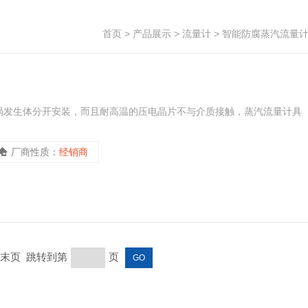
首页
>
产品展示
>
流量计
>
智能防腐蒸汽流量
涡发生体分开安装，而且耐高温的压电晶片不与介质接触，蒸汽流量计具
厂商性质：
经销商
页 末页 跳转到第
页